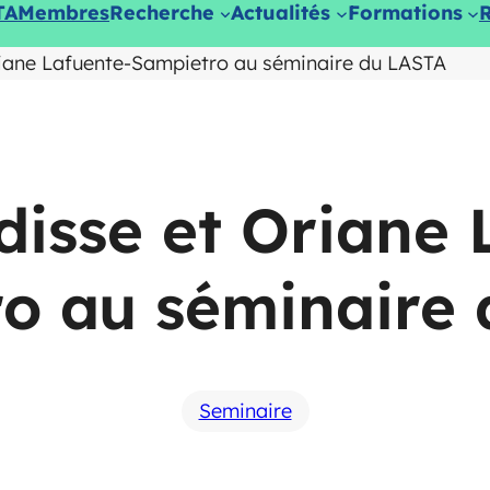
TA
Membres
Recherche
Actualités
Formations
riane Lafuente-Sampietro au séminaire du LASTA
disse et Oriane 
o au séminaire
Seminaire