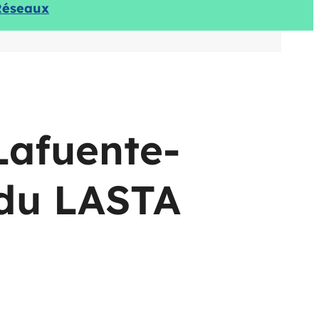
Réseaux
Lafuente-
 du LASTA