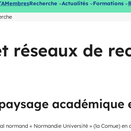
TA
Membres
Recherche
Actualités
Formations
erche
et réseaux de re
 paysage académique e
nal normand « Normandie Université » (la Comue) en 